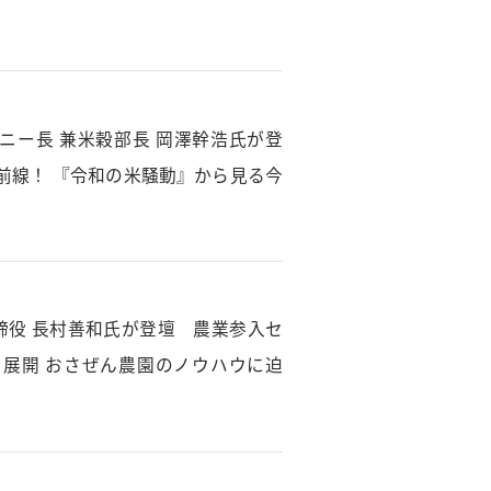
ンパニー長 兼米穀部長 岡澤幹浩氏が登
前線！ 『令和の米騒動』から見る今
表取締役 長村善和氏が登壇 農業参入セ
展開 おさぜん農園のノウハウに迫