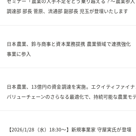
セミナー「農業の人手不足をどう乗り越える？～農業参入
調達部 部長 菅原、流通部 副部長 児玉が登壇いたします
日本農業、鈴与商事と資本業務提携 農業領域で連携強化
事業に参入
日本農業、13億円の資金調達を実施。エクイティファイ
バリューチェーンのさらなる最適化で、持続可能な農業モ
【2026/1/28（水）18:30～】新規事業家 守屋実氏が