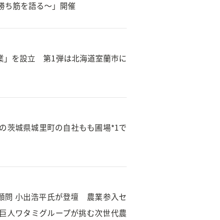
勝ち筋を語る～」開催
業」を設立 第1弾は北海道室蘭市に
園の茨城県城里町の自社もも圃場*1で
締役顧問 小出浩平氏が登壇 農業参入セ
巨人ワタミグループが挑む次世代農