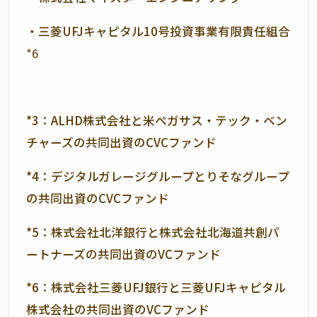
・三菱
UFJ
キャピタル
10
号投資事業有限責任組合
*6
*3：
ALHD
株式会社と米ペガサス・テック・ベン
チャーズの共同出資の
CVC
ファンド
*4：デジタルガレージグループとりそなグループ
の共同出資の
CVC
ファンド
*5：株式会社北洋銀行と株式会社北海道共創パ
ートナーズの共同出資の
VC
ファンド
*6：株式会社三菱
UFJ
銀行と三菱
UFJ
キャピタル
株式会社の共同出資の
VC
ファンド