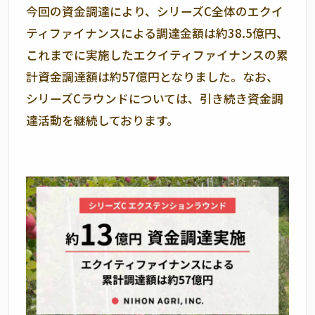
今回の資金調達により、シリーズ
C
全体のエクイ
ティファイナンスによる調達金額は約
38.5
億円、
これまでに実施したエクイティファイナンスの累
計資金調達額は約
57
億円となりました。なお、
シリーズ
C
ラウンドについては、引き続き資金調
達活動を継続しております。